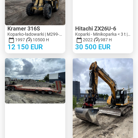
Kramer 316S
Hitachi ZX26U-6
Koparko-ładowarki | M299-8090 | KV299-8090
Koparki - Minikoparka < 3 t | M183-4018 | KV183-4018
1997
10500 H
2022
987 H
12 150
EUR
30 500
EUR