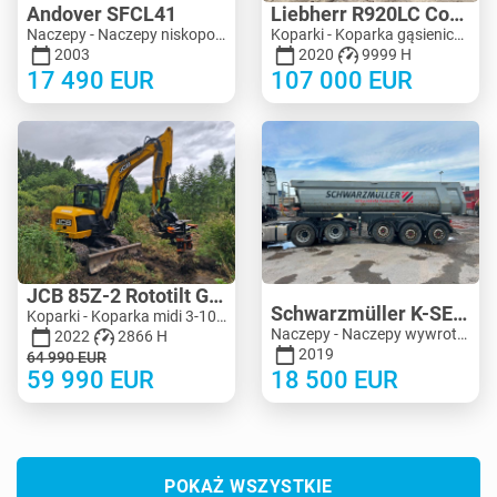
Andover SFCL41
Liebherr R920LC Compact
Naczepy - Naczepy niskopodwoziowe | M683-2225
Koparki - Koparka gąsienicowa | M704-8713 | KV704-8713
2003
2020
9999 H
17 490
EUR
107 000
EUR
JCB 85Z-2 Rototilt Guilliotine
Schwarzmüller K-SERIE 24M3 Extra Strong
Koparki - Koparka midi 3-10 t | M455-4150 | MK455-4150
Naczepy - Naczepy wywrotki | M990-5125 | KV990-5125
2022
2866 H
2019
64 990
EUR
59 990
EUR
18 500
EUR
POKAŻ WSZYSTKIE