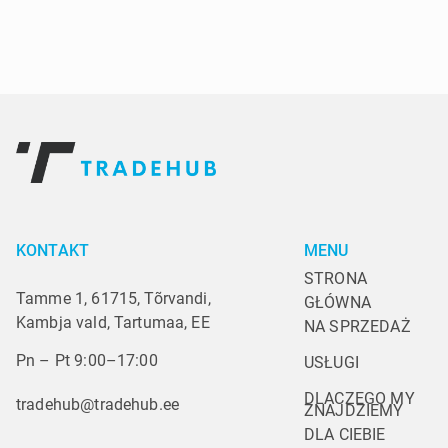
KONTAKT
MENU
STRONA 
Tamme 1, 61715, Tõrvandi,
GŁÓWNA
Kambja vald, Tartumaa, EE
NA SPRZEDAŻ
Pn – Pt 9:00–17:00
USŁUGI
DLACZEGO MY
tradehub@tradehub.ee
ZNAJDZIEMY 
DLA CIEBIE 