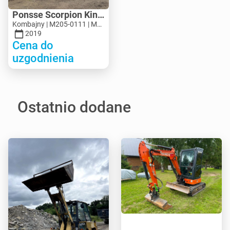
Ponsse Scorpion King
Kombajny | M205-0111 | M205-0111
2019
Cena do
uzgodnienia
Ostatnio dodane