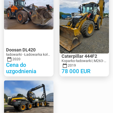
Doosan DL420
ładowarki - Ładowarka kołowa | M694-5313 | MK694-5313
Caterpillar 444F2
2020
Koparko-ładowarki | M263-7713 | MK263-7713
Cena do
2019
uzgodnienia
78 000
EUR