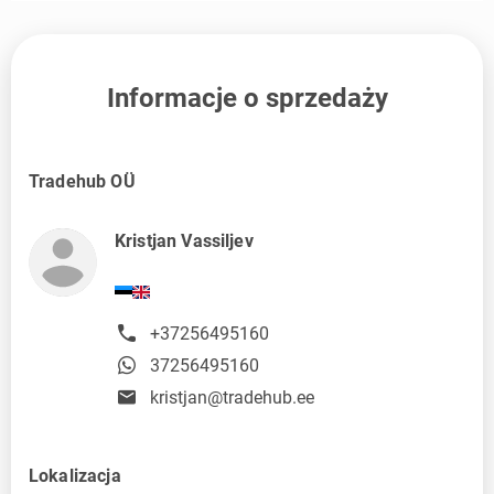
Informacje o sprzedaży
Tradehub OÜ
Kristjan Vassiljev
+37256495160
37256495160
kristjan@tradehub.ee
Lokalizacja