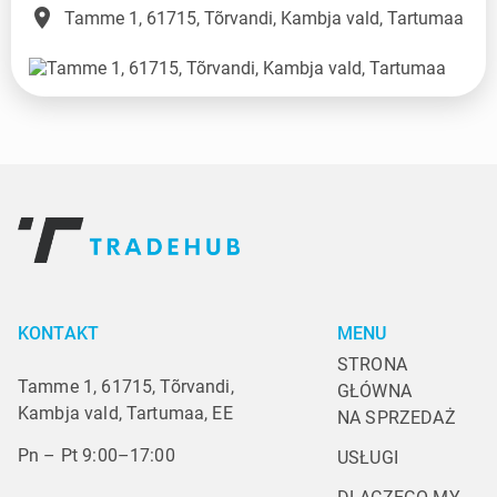
place
Tamme 1, 61715, Tõrvandi, Kambja vald, Tartumaa
KONTAKT
MENU
STRONA 
Tamme 1, 61715, Tõrvandi,
GŁÓWNA
Kambja vald, Tartumaa, EE
NA SPRZEDAŻ
Pn – Pt 9:00–17:00
USŁUGI