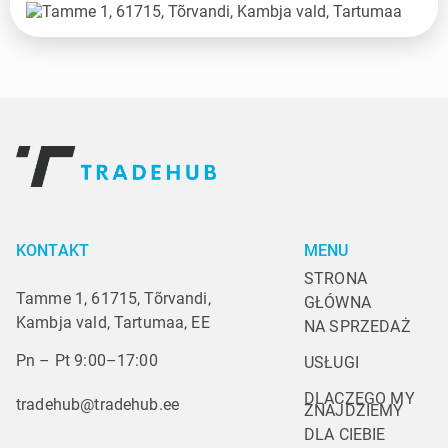
KONTAKT
MENU
STRONA 
Tamme 1, 61715, Tõrvandi,
GŁÓWNA
Kambja vald, Tartumaa, EE
NA SPRZEDAŻ
Pn – Pt 9:00–17:00
USŁUGI
DLACZEGO MY
tradehub@tradehub.ee
ZNAJDZIEMY 
DLA CIEBIE 