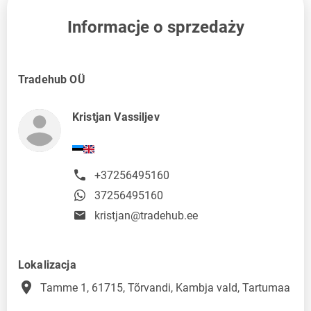
Informacje o sprzedaży
Tradehub OÜ
Kristjan Vassiljev
+37256495160
37256495160
kristjan@tradehub.ee
Lokalizacja
place
Tamme 1, 61715, Tõrvandi, Kambja vald, Tartumaa