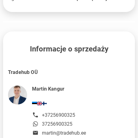
Informacje o sprzedaży
Tradehub OÜ
Martin Kangur
+37256900325
37256900325
martin@tradehub.ee