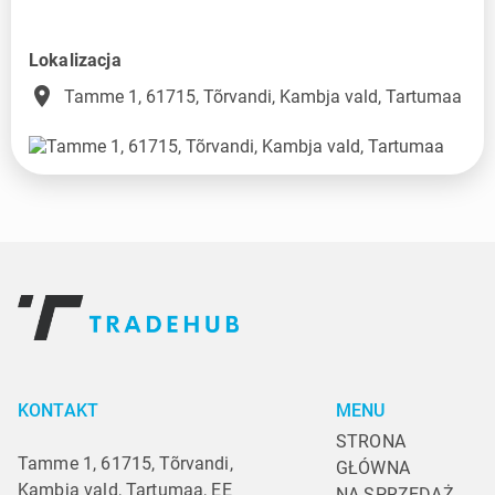
Lokalizacja
place
Tamme 1, 61715, Tõrvandi, Kambja vald, Tartumaa
KONTAKT
MENU
STRONA 
Tamme 1, 61715, Tõrvandi,
GŁÓWNA
Kambja vald, Tartumaa, EE
NA SPRZEDAŻ