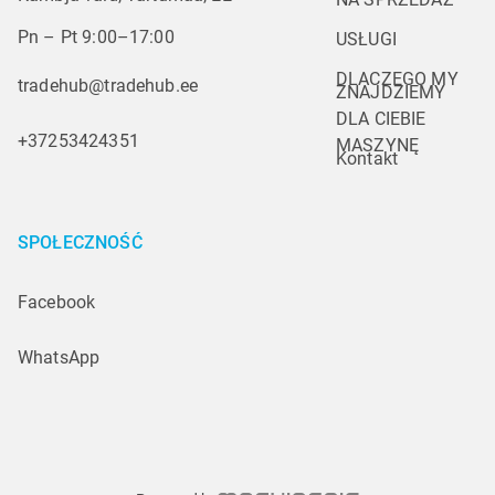
Pn – Pt 9:00–17:00
USŁUGI
DLACZEGO MY
tradehub@tradehub.ee
ZNAJDZIEMY 
DLA CIEBIE 
+37253424351
MASZYNĘ
Kontakt
SPOŁECZNOŚĆ
Facebook
WhatsApp