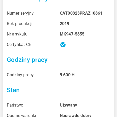
Numer seryjny
CAT00323PRAZ10861
Rok produkcji.
2019
Nr artykułu
MK947-5855
check_circle
Certyfikat CE
Godziny pracy
Godziny pracy
9 600
H
Stan
Państwo
Używany
Ogólne warunki
Naprawdę dobry