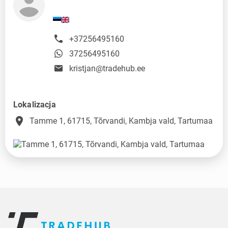
+37256495160
37256495160
kristjan@tradehub.ee
Lokalizacja
place
Tamme 1, 61715, Tõrvandi, Kambja vald, Tartumaa