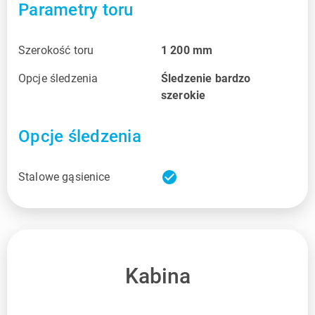
Parametry toru
Szerokość toru
1 200
mm
Opcje śledzenia
Śledzenie bardzo
szerokie
Opcje śledzenia
check_circle
Stalowe gąsienice
Kabina