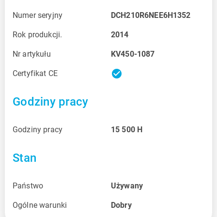
Numer seryjny
DCH210R6NEE6H1352
Rok produkcji.
2014
Nr artykułu
KV450-1087
check_circle
Certyfikat CE
Godziny pracy
Godziny pracy
15 500
H
Stan
Państwo
Używany
Ogólne warunki
Dobry