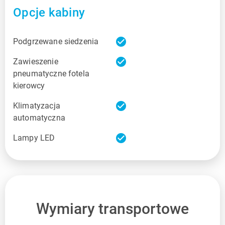
Opcje kabiny
check_circle
Podgrzewane siedzenia
check_circle
Zawieszenie
pneumatyczne fotela
kierowcy
check_circle
Klimatyzacja
automatyczna
check_circle
Lampy LED
Wymiary transportowe