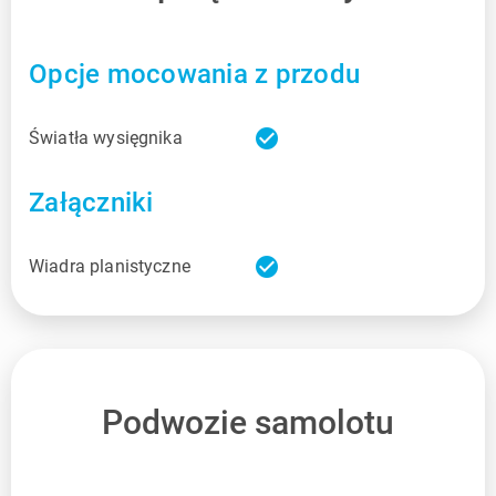
Opcje mocowania z przodu
check_circle
Światła wysięgnika
Załączniki
check_circle
Wiadra planistyczne
Podwozie samolotu