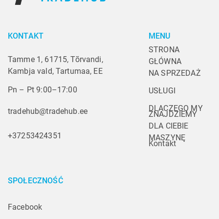
KONTAKT
MENU
STRONA 
Tamme 1, 61715, Tõrvandi,
GŁÓWNA
Kambja vald, Tartumaa, EE
NA SPRZEDAŻ
Pn – Pt 9:00–17:00
USŁUGI
DLACZEGO MY
tradehub@tradehub.ee
ZNAJDZIEMY 
DLA CIEBIE 
+37253424351
MASZYNĘ
Kontakt
SPOŁECZNOŚĆ
Facebook