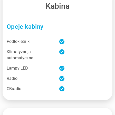
Kabina
Opcje kabiny
check_circle
Podłokietnik
check_circle
Klimatyzacja
automatyczna
check_circle
Lampy LED
check_circle
Radio
check_circle
CBradio