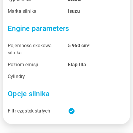
Marka silnika
Isuzu
Engine parameters
Pojemność skokowa
5 960
cm³
silnika
Poziom emisji
Etap IIIa
Cylindry
Opcje silnika
check_circle
Filtr cząstek stałych