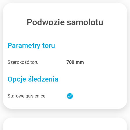
Podwozie samolotu
Parametry toru
Szerokość toru
700
mm
Opcje śledzenia
check_circle
Stalowe gąsienice