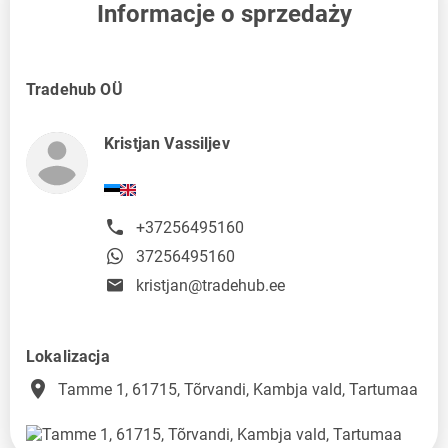
Informacje o sprzedaży
Tradehub OÜ
Kristjan Vassiljev
+37256495160
37256495160
kristjan@tradehub.ee
Lokalizacja
place
Tamme 1, 61715, Tõrvandi, Kambja vald, Tartumaa