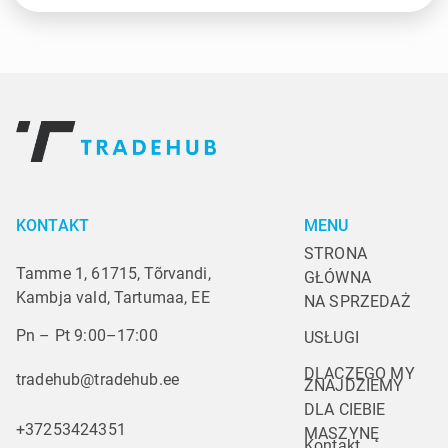
KONTAKT
MENU
STRONA 
Tamme 1, 61715, Tõrvandi,
GŁÓWNA
Kambja vald, Tartumaa, EE
NA SPRZEDAŻ
Pn – Pt 9:00–17:00
USŁUGI
DLACZEGO MY
tradehub@tradehub.ee
ZNAJDZIEMY 
DLA CIEBIE 
+37253424351
MASZYNĘ
Kontakt