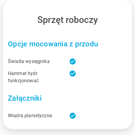
Sprzęt roboczy
Opcje mocowania z przodu
check_circle
Światła wysięgnika
check_circle
Hammer hydr.
funkcjonować
Załączniki
check_circle
Wiadra planistyczne