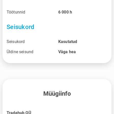
Töötunnid
6 000
h
Seisukord
Seisukord
Kasutatud
Üldine seisund
Väga hea
Müügiinfo
Tradehub OÜ