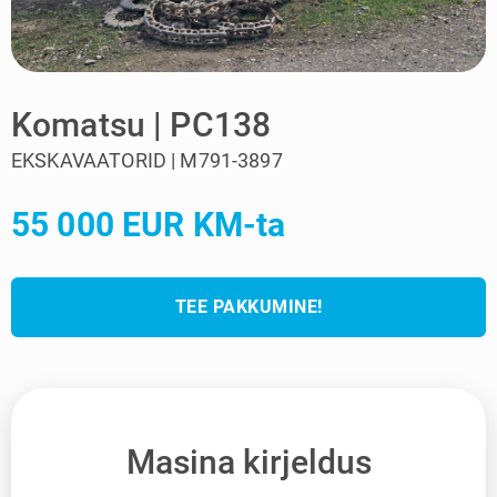
Komatsu | PC138
EKSKAVAATORID | M791-3897
55 000 EUR KM-ta
TEE PAKKUMINE!
Masina kirjeldus