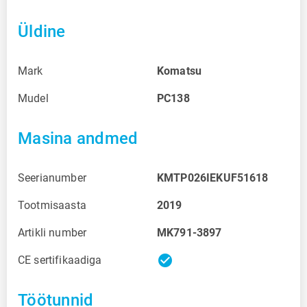
Üldine
Mark
Komatsu
Mudel
PC138
Masina andmed
Seerianumber
KMTP026IEKUF51618
Tootmisaasta
2019
Artikli number
MK791-3897
check_circle
CE sertifikaadiga
Töötunnid