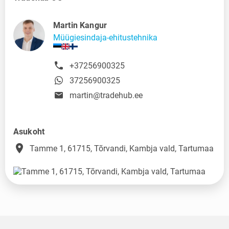
Martin Kangur
Müügiesindaja-ehitustehnika
+37256900325
37256900325
martin@tradehub.ee
Asukoht
place
Tamme 1, 61715, Tõrvandi, Kambja vald, Tartumaa