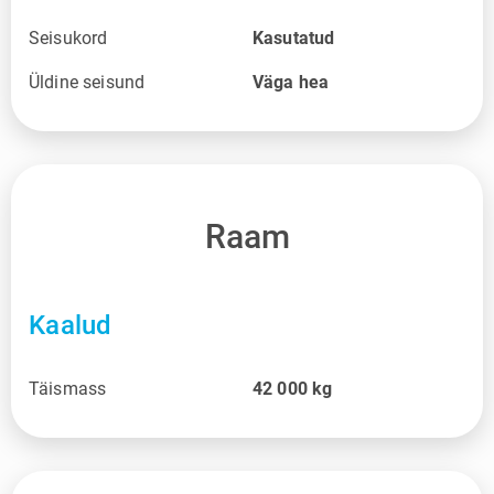
Seisukord
Kasutatud
Üldine seisund
Väga hea
Raam
Kaalud
Täismass
42 000
kg