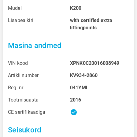
Mudel
K200
Lisapealkiri
with certified extra
liftingpoints
Masina andmed
VIN kood
XPNK0C20016008949
Artikli number
KV934-2860
Reg. nr
041YML
Tootmisaasta
2016
check_circle
CE sertifikaadiga
Seisukord