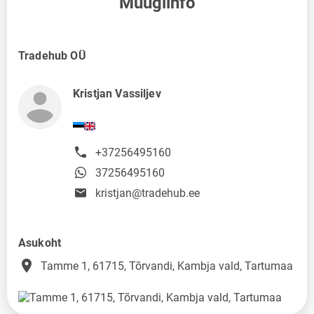
Müügiinfo
Tradehub OÜ
Kristjan Vassiljev
+37256495160
37256495160
kristjan@tradehub.ee
Asukoht
place
Tamme 1, 61715, Tõrvandi, Kambja vald, Tartumaa