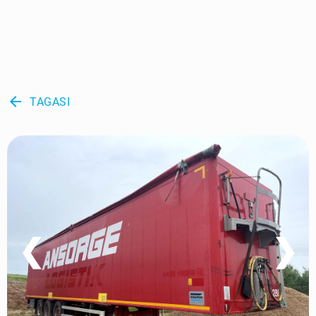
arrow_back
TAGASI
❮
❯