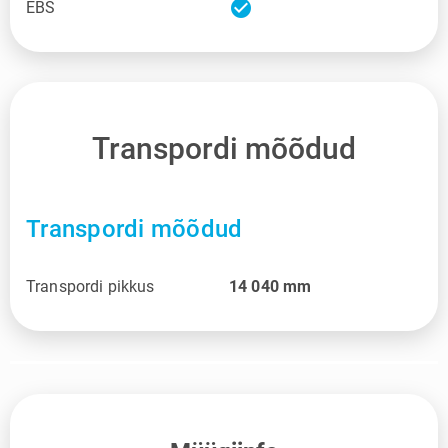
check_circle
EBS
Transpordi mõõdud
Transpordi mõõdud
Transpordi pikkus
14 040
mm