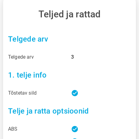
Teljed ja rattad
Telgede arv
Telgede arv
3
1. telje info
check_circle
Tõstetav sild
Telje ja ratta optsioonid
check_circle
ABS