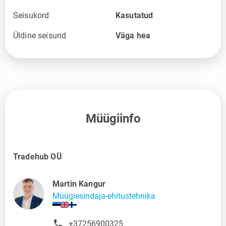
Seisukord
Kasutatud
Üldine seisund
Väga hea
Müügiinfo
Tradehub OÜ
Martin Kangur
Müügiesindaja-ehitustehnika
+37256900325