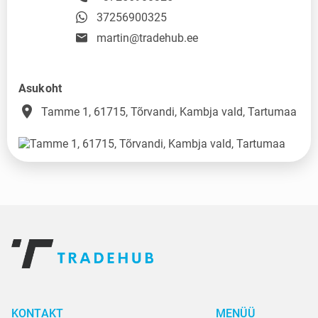
37256900325
martin@tradehub.ee
Asukoht
place
Tamme 1, 61715, Tõrvandi, Kambja vald, Tartumaa
KONTAKT
MENÜÜ