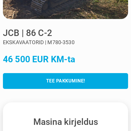
JCB | 86 C-2
EKSKAVAATORID | M780-3530
46 500 EUR KM-ta
TEE PAKKUMINE!
Masina kirjeldus