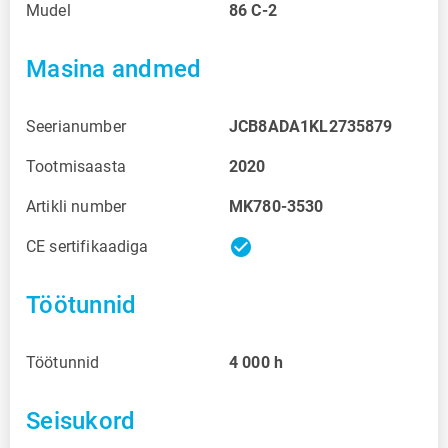
Mudel
86 C-2
Masina andmed
Seerianumber
JCB8ADA1KL2735879
Tootmisaasta
2020
Artikli number
MK780-3530
check_circle
CE sertifikaadiga
Töötunnid
Töötunnid
4 000
h
Seisukord