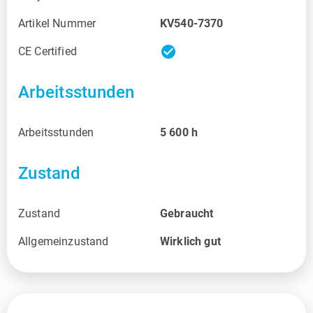
Artikel Nummer
KV540-7370
check_circle
CE Certified
Arbeitsstunden
Arbeitsstunden
5 600
h
Zustand
Zustand
Gebraucht
Allgemeinzustand
Wirklich gut