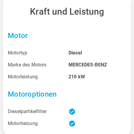
Kraft und Leistung
Motor
Motortyp
Diesel
Marke des Motors
MERCEDES-BENZ
Motorleistung
210
kW
Motoroptionen
check_circle
Dieselpartikelfilter
check_circle
Motorheizung