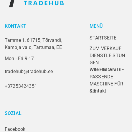
KONTAKT
MENÜ
STARTSEITE
Tamme 1, 61715, Tõrvandi,
Kambja vald, Tartumaa, EE
ZUM VERKAUF
DIENSTLEISTUN
Mon - Fri 9-17
GEN
WARUM WIR
WIR FINDEN DIE 
tradehub@tradehub.ee
PASSENDE 
MASCHINE FÜR 
+37253424351
SIE
Kontakt
SOZIAL
Facebook