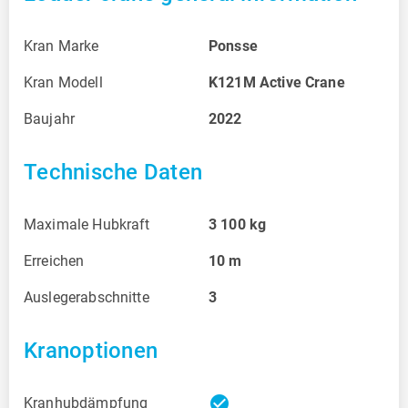
Kran Marke
Ponsse
Kran Modell
K121M Active Crane
Baujahr
2022
Technische Daten
Maximale Hubkraft
3 100
kg
Erreichen
10
m
Auslegerabschnitte
3
Kranoptionen
check_circle
Kranhubdämpfung