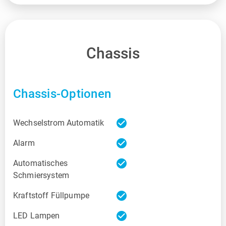
Chassis
Chassis-Optionen
check_circle
Wechselstrom Automatik
check_circle
Alarm
check_circle
Automatisches
Schmiersystem
check_circle
Kraftstoff Füllpumpe
check_circle
LED Lampen