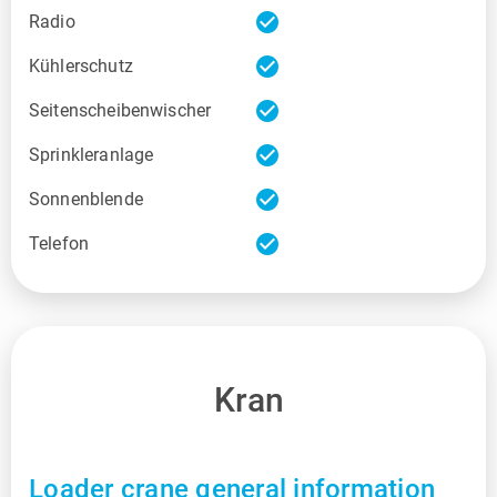
check_circle
Radio
check_circle
Kühlerschutz
check_circle
Seitenscheibenwischer
check_circle
Sprinkleranlage
check_circle
Sonnenblende
check_circle
Telefon
Kran
Loader crane general information