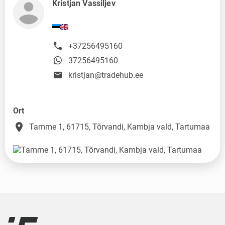
Kristjan Vassiljev
+37256495160
37256495160
kristjan@tradehub.ee
Ort
place
Tamme 1, 61715, Tõrvandi, Kambja vald, Tartumaa