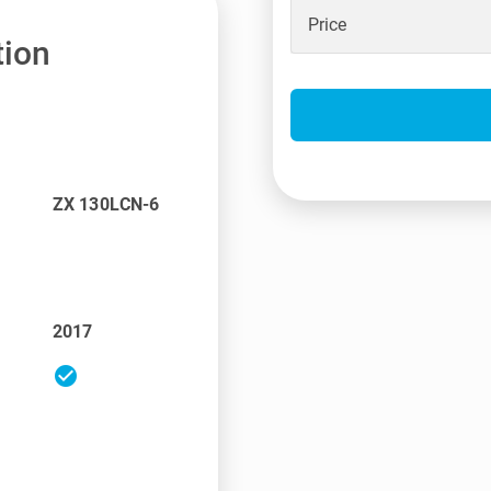
Price
tion
ZX 130LCN-6
2017
check_circle