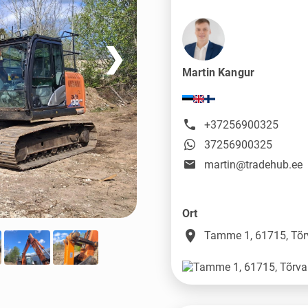
❯
Martin Kangur
+37256900325
37256900325
martin@tradehub.ee
Ort
place
Tamme 1, 61715, Tõr