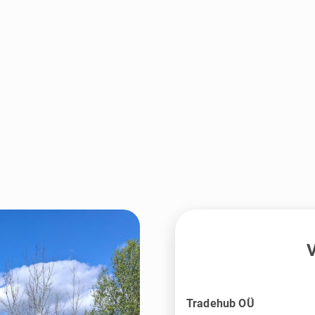
V
Tradehub OÜ