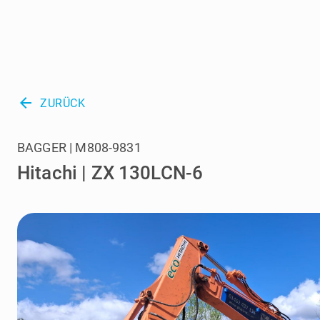
arrow_back
ZURÜCK
BAGGER | M808-9831
Hitachi | ZX 130LCN-6