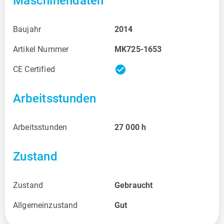
Maschinendaten
Baujahr
2014
Artikel Nummer
MK725-1653
check_circle
CE Certified
Arbeitsstunden
Arbeitsstunden
27 000
h
Zustand
Zustand
Gebraucht
Allgemeinzustand
Gut