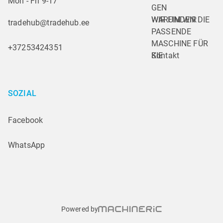
Mon - Fri 9-17
GEN
WARUM WIR
WIR FINDEN DIE 
tradehub@tradehub.ee
PASSENDE 
MASCHINE FÜR 
+37253424351
SIE
Kontakt
SOZIAL
Facebook
WhatsApp
Powered by