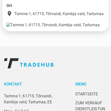
Ort
place
Tamme 1, 61715, Tõrvandi, Kambja vald, Tartumaa
KONTAKT
MENÜ
STARTSEITE
Tamme 1, 61715, Tõrvandi,
Kambja vald, Tartumaa, EE
ZUM VERKAUF
DIENSTLEISTUN