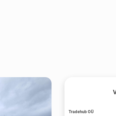
V
Tradehub OÜ