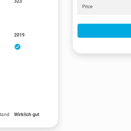
323
Price
2019
check_circle
tand
Wirklich gut