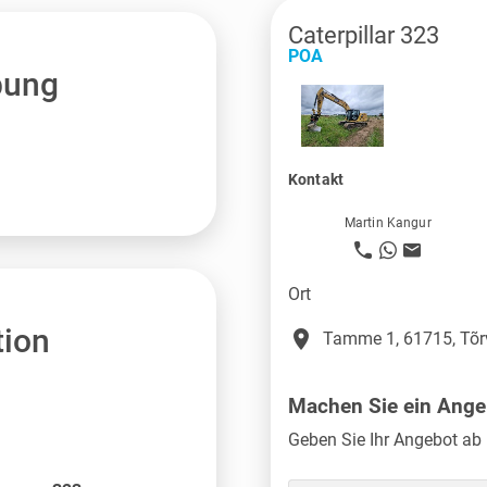
Caterpillar 323
POA
bung
Kontakt
Martin Kangur
Ort
tion
place
Tamme 1, 61715, Tõr
Machen Sie ein Ange
Geben Sie Ihr Angebot ab 