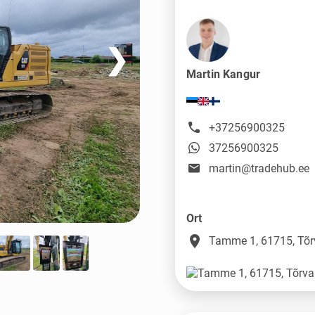
❯
Martin Kangur
+37256900325
37256900325
martin@tradehub.ee
Ort
place
Tamme 1, 61715, Tõr