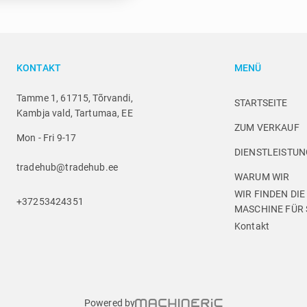
KONTAKT
MENÜ
Tamme 1, 61715, Tõrvandi,
STARTSEITE
Kambja vald, Tartumaa, EE
ZUM VERKAUF
Mon - Fri 9-17
DIENSTLEISTU
tradehub@tradehub.ee
WARUM WIR
WIR FINDEN DIE
+37253424351
MASCHINE FÜR 
Kontakt
Powered by